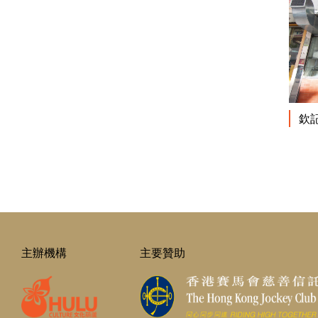
欽
主辦機構
主要贊助