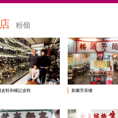
老店
粉嶺
閱讀更多
新蘭芳茶樓
圖皮鞋和權記皮鞋