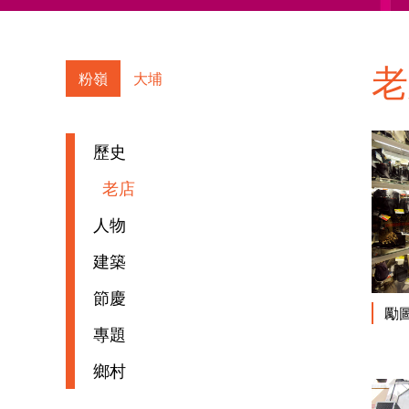
粉嶺
大埔
歷史
老店
人物
建築
節慶
勵
專題
鄉村