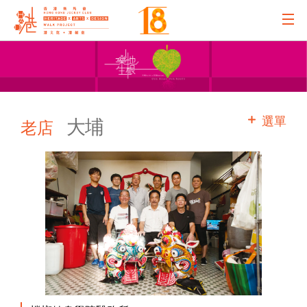
主辦機構
主要贊助
選單
大埔
老店