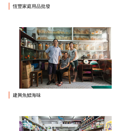
恆豐家庭用品批發
建興魚鰾海味