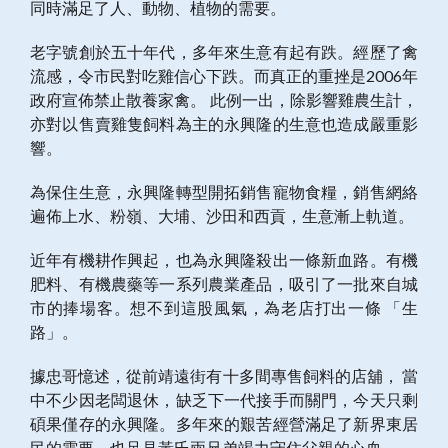
同時滿足了人、動物、植物的需要。
老字號創於五十年代，多年來生意有起有跌。經歷了禽
流感，令市民對吃雞信心下跌。而真正的重挫是2006年
政府宣佈禁止散養家禽。 此例一出，除影響雞農生計，
亦對以售賣雞隻飼料為主的永興隆的生意也造成嚴重影
響。
為保住生意，永興隆轉型開拓銷售寵物食糧，銷售網絡
遍佈上水、粉嶺、大埔、沙田和西貢，生意漸上軌道。
近年有機耕作興起，也為永興隆殺出一條新血路。有機
肥料、有機農藥等一系列農業產品，吸引了一批來自城
市的捧場客。想不到這股風氣，為老店打出一條 「生
路」。
據忠哥憶述，從前靖遠街有十多間專售飼料的店舖， 當
中不少因老闆退休，缺乏下一代接手而關門，今天只剩
碩果僅存的永興隆。多年來的艱苦經營滿足了新界東居
民的需要。也足見黃氏兩兄弟竭力守住父親的心血。