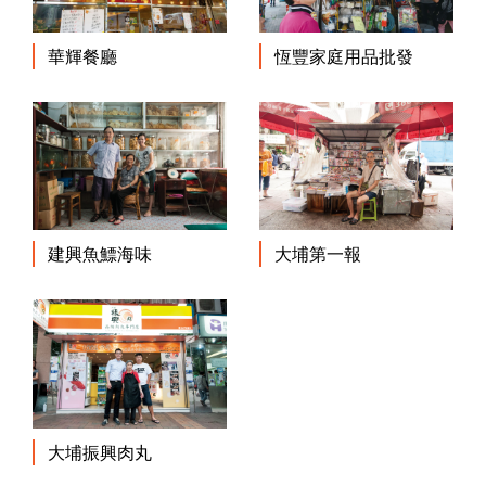
華輝餐廳
恆豐家庭用品批發
建興魚鰾海味
大埔第一報
大埔振興肉丸