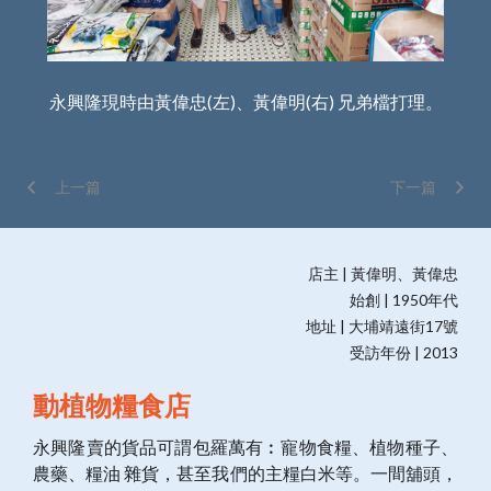
立區
永興隆現時由黃偉忠(左)、黃偉明(右) 兄弟檔打理。
上一篇
下一篇
店主 | 黃偉明、黃偉忠
始創 | 1950年代
地址 | 大埔靖遠街17號
受訪年份 | 2013
動植物糧食店
永興隆賣的貨品可謂包羅萬有︰寵物食糧、植物種子、
農藥、糧油 雜貨，甚至我們的主糧白米等。一間舖頭，