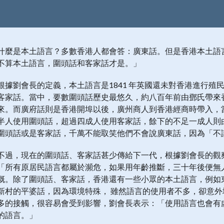
什麼是本土語言？多數香港人都會答：廣東話。但是香港本土語
不算本土語言，圍頭話和客家話才是。」
根據劉會長的定義，本土語言是1841 年英國還未對香港進行
客家話。當中，要數圍頭話歷史最悠久，約八百年前由鄧氏帶來
來。而廣府話則是香港開埠以後，廣州商人到香港經商時帶入，
半人使用圍頭話，超過四成人使用客家話，餘下的不足一成人則
圍頭話或是客家話，千萬不能取笑他們不會說廣東話，因為「不
不過，現在的圍頭話、客家話甚少傳給下一代，根據劉會長的觀
「所有原居民語言都屬於瀕危，如果用年齡推斷，三十年後便無
慨。除了圍頭話、客家話，香港還有一些小眾的本土語言，例如
新村的平婆話，因為環境特殊， 雖然語言的使用者不多，卻意
多的接觸，很容易會受到影響，劉會長表示：「使用語言也會有
的語言。」