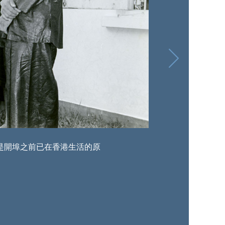
是開埠之前已在香港生活的原
由於鶴