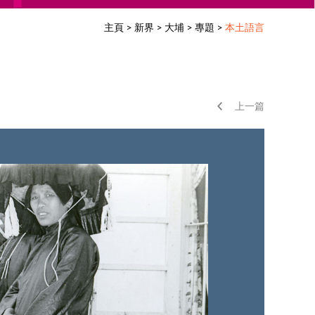
主頁
>
新界
>
大埔
>
專題
>
本土語言
上一篇