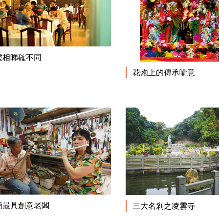
閱讀更多
樓相睇確不同
花炮上的傳承喻意
閱讀更多
埔最具創意老闆
三大名剎之凌雲寺