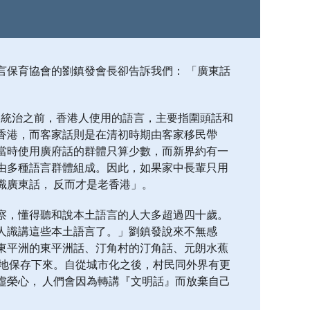
言保育協會的劉鎮發會長卻告訴我們： 「廣東話
殖民統治之前，香港人使用的語言，主要指圍頭話和
香港，而客家話則是在清初時期由客家移民帶
當時使用廣府話的群體只算少數，而新界約有一
由多種語言群體組成。因此，如果家中長輩只用
識廣東話， 反而才是老香港」。
察，懂得聽和說本土語言的人大多超過四十歲。
人識講這些本土語言了。」劉鎮發說來不無感
東平洲的東平洲話、汀角村的汀角話、元朗水蕉
外地保存下來。自從城市化之後，村民同外界有更
虛榮心， 人們會因為轉講『文明話』而放棄自己