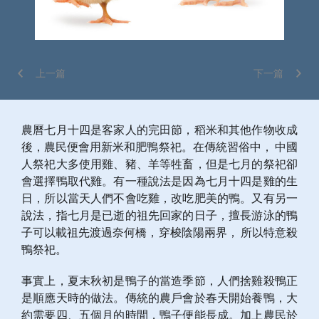
上一篇
下一篇
農曆七月十四是客家人的完田節，稻米和其他作物收成
後，農民便會用新米和肥鴨祭祀。在傳統習俗中， 中國
人祭祀大多使用雞、豬、羊等牲畜，但是七月的祭祀卻
會選擇鴨取代雞。有一種說法是因為七月十四是雞的生
日，所以當天人們不會吃雞，改吃肥美的鴨。又有另一
說法，指七月是已逝的祖先回家的日子，擅長游泳的鴨
子可以載祖先渡過奈何橋，穿梭陰陽兩界， 所以特意殺
鴨祭祀。
事實上，夏末秋初是鴨子的當造季節，人們捨雞殺鴨正
是順應天時的做法。傳統的農戶會於春天開始養鴨，大
約需要四、五個月的時間，鴨子便能長成。加上農民於