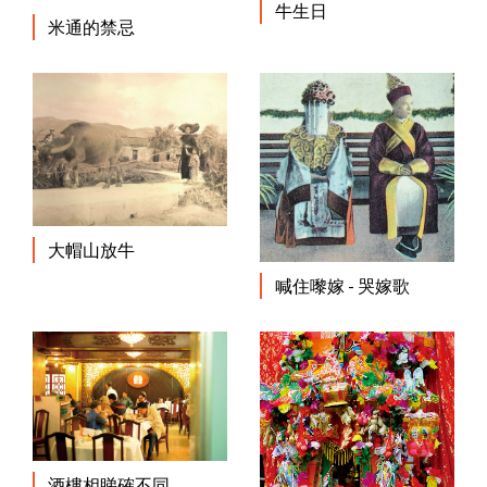
牛生日
米通的禁忌
大帽山放牛
喊住嚟嫁 - 哭嫁歌
酒樓相睇確不同