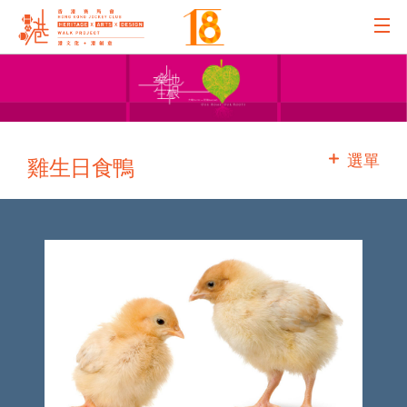
主辦機構
主要贊助
選單
雞生日食鴨