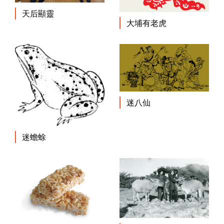
天后顯靈
大埔有老虎
迷八仙
迷蟾蜍