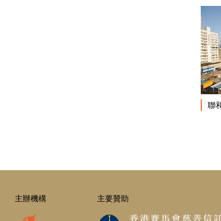
聯
主辦機構
主要贊助