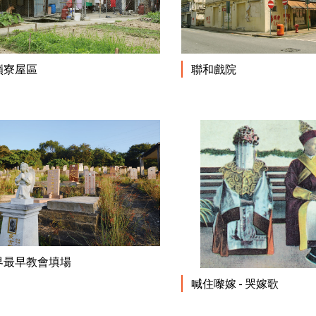
閱讀更多
嶺寮屋區
聯和戲院
閱讀更多
界最早教會填場
喊住嚟嫁 - 哭嫁歌