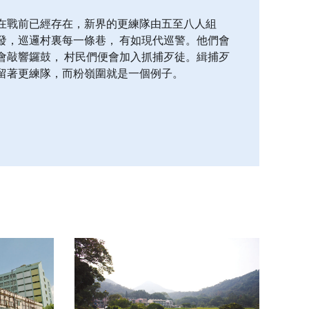
在戰前已經存在，新界的更練隊由五至八人組
發，巡邏村裏每一條巷， 有如現代巡警。他們會
會敲響鑼鼓， 村民們便會加入抓捕歹徒。緝捕歹
留著更練隊，而粉嶺圍就是一個例子。