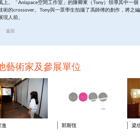
風上。「Anispace空間工作室」的陳卿東（Tony）領導其
技術的crossover。Tony與一眾學生拍攝了馮師傅的創作，
展現人前。
返回
他藝術家及參展單位
閱讀更多
閱讀更多
家進
郭斯恆
梁