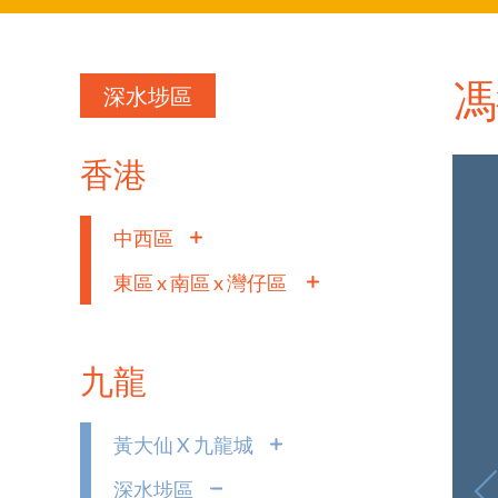
馮
深水埗區
香港
中西區
東區 x 南區 x 灣仔區
九龍
黃大仙 X 九龍城
深水埗區