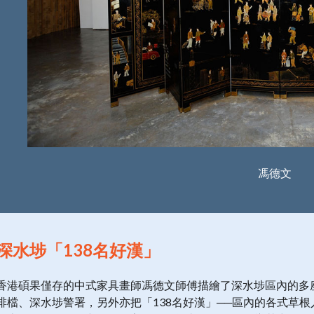
馮德文
深水埗「138名好漢」
香港碩果僅存的中式家具畫師馮德文師傅描繪了深水埗區內的多
排檔、深水埗警署，另外亦把「138名好漢」──區內的各式草