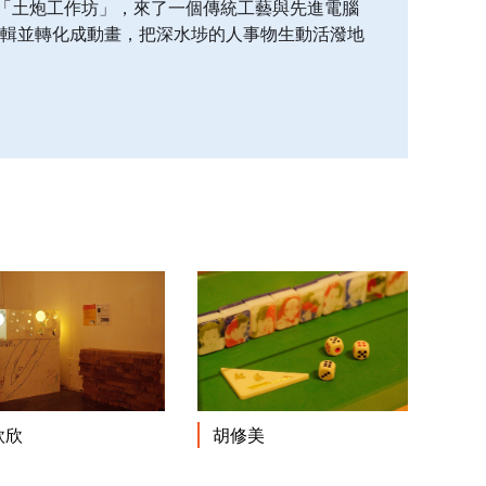
中一個「土炮工作坊」，來了一個傳統工藝與先進電腦
將之編輯並轉化成動畫，把深水埗的人事物生動活潑地
閱讀更多
閱讀更多
欣欣
胡修美