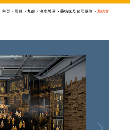
主頁
>
展覽
>
九龍
>
深水埗區
>
藝術家及參展單位
>
馮德文