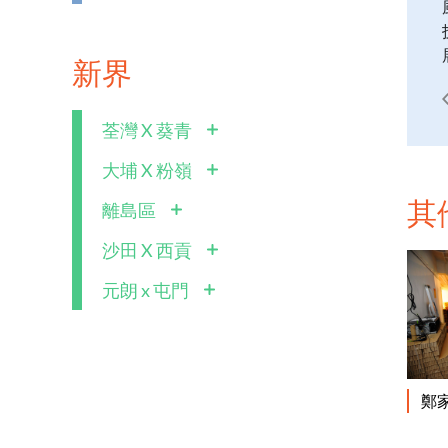
新界
荃灣 X 葵青
大埔 X 粉嶺
其
離島區
沙田 X 西貢
元朗 x 屯門
鄭