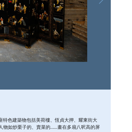
座特色建築物包括美荷樓、恆貞大押、耀東街大
根人物如炒栗子的、賣菜的……畫在多扇八呎高的屏