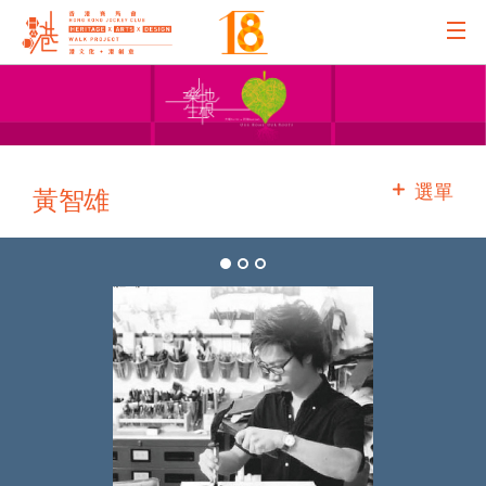
主辦機構
主要贊助
選單
黃智雄