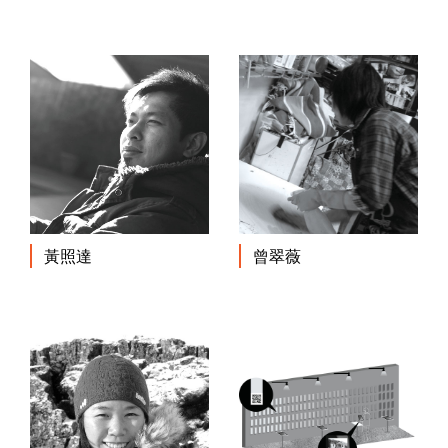
黃照達
曾翠薇