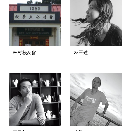
林村校友會
林玉蓮