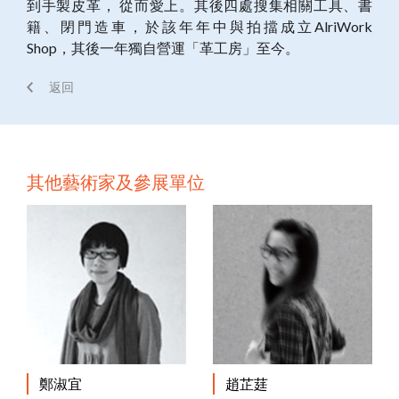
到手製皮革， 從而愛上。其後四處搜集相關工具、書
籍、閉門造車，於該年年中與拍擋成立AlriWork
Shop，其後一年獨自營運「革工房」至今。
返回
其他藝術家及參展單位
鄭淑宜
趙芷莛