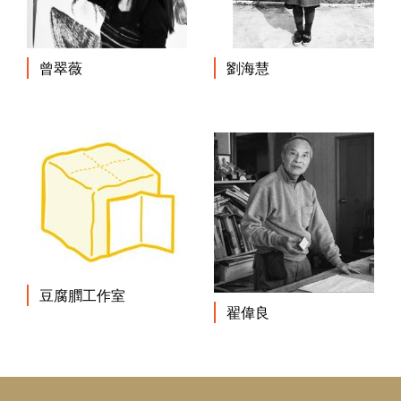
曾翠薇
劉海慧
豆腐膶工作室
翟偉良