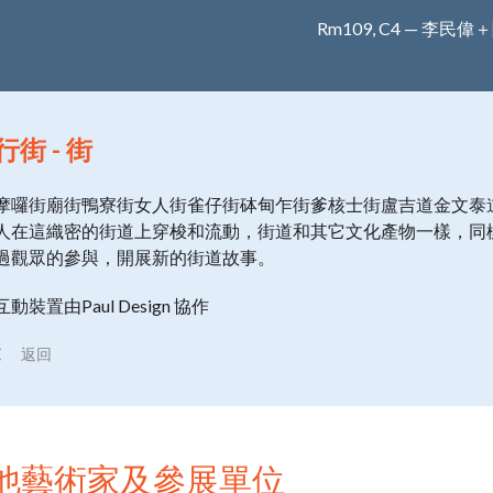
Rm109, C4 — 李民
行街 - 街
摩囉街廟街鴨寮街女人街雀仔街砵甸乍街爹核士街盧吉道金文泰
人在這織密的街道上穿梭和流動，街道和其它文化產物一樣，同
過觀眾的參與，開展新的街道故事。
互動裝置由Paul Design 協作
返回
他藝術家及參展單位