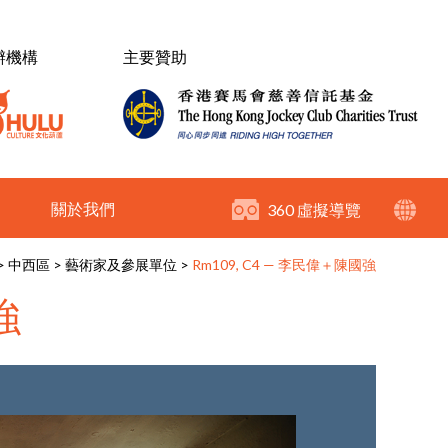
辦機構
主要贊助
關於我們
360 虛擬導覽
>
中西區
>
藝術家及參展單位
>
Rm109, C4 — 李民偉＋陳國強
強