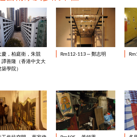
閱讀更多
閱讀更多
大慶，柏庭衛，朱競
Rm112-113 — 鄭志明
Rm
，譚善隆（香港中文大
建築學院）
閱讀更多
閱讀更多
意工作坊空間 — 葉家偉
Rm105 — 黃頌恩
多用