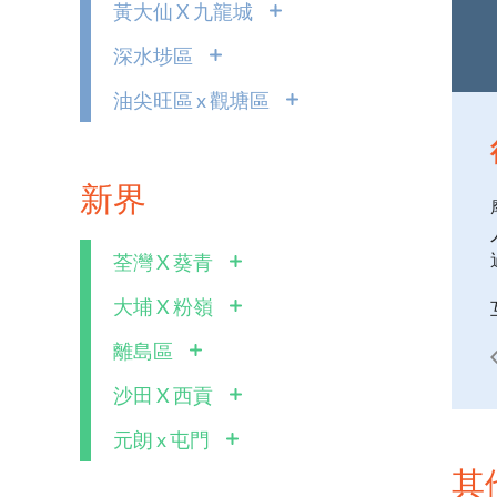
黃大仙 X 九龍城
深水埗區
油尖旺區 x 觀塘區
新界
荃灣 X 葵青
大埔 X 粉嶺
離島區
沙田 X 西貢
元朗 x 屯門
其