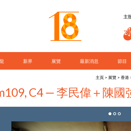
主
龍
新界
展覽
最新消息
節目
主頁
>
展覽
>
香港
m109, C4 — 李民偉＋陳國