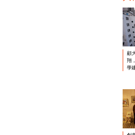
顧
翔
學
創