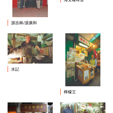
源吉林/源廣和
水記
檸檬王