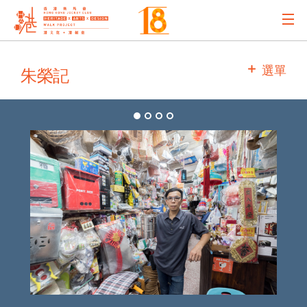
主辦機構
選單
朱榮記
主要贊助