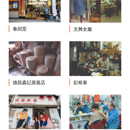
春回堂
文興女服
德昌森記蒸籠店
彭裕泰