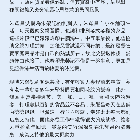
故。」店內貨品看似雜亂，但其實亂中有序，呈現出一
種既複雜又充分流露心思智慧的民間風景。
朱耀昌父親為朱榮記的創辦人，朱耀昌自小在舖頭生
活，每天觀察父親選購、包裝和排列各式各樣的家品，
這些片段早已深深烙印在腦海中。中五畢業後，他曾協
助父親打理舖頭，之後又嘗試過不同行業，最終發覺售
賣家庭用品才是自己的熱誠所在，故此父親退休後，舖
頭便由他接手。他希望朱榮記不僅是一盤生意，更加是
見證香港生活面貌轉變的時光機。
現時朱榮記的客源甚廣，有年輕客人專程前來尋寶，亦
有老一輩顧客多年來堅持購買相同花紋的飯碗。此外，
舖頭更曾接待過英、美、加、日、韓、台和大陸的遊
客。打理數以百計的貨品並不容易，朱耀昌每天在店舖
內勞勞碌碌，坦然這一行並不輕鬆，幸好太太每天都到
店裏支持他，而他亦從工作中獲得很大的成就感。讓客
人重拾童年回憶、滿意的笑容深深刻在朱耀昌的腦海
裏，成為支持他的最大原動力。