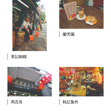
蘭芳園
章記銅鐵
馬百良
秋記紮作