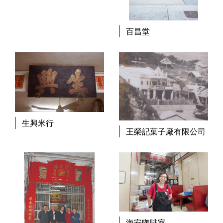
百昌堂
生興米行
王榮記菓子廠有限公司
海安㗎啡室