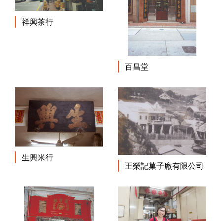
祥興茶行
百昌堂
生興米行
王榮記菓子廠有限公司