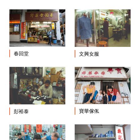
春回堂
文興女服
寶華傢俬
彭裕泰