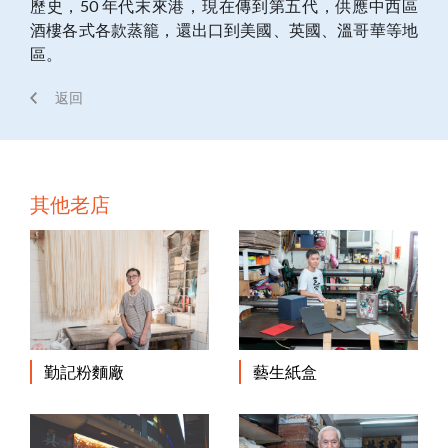
歷史，50 年代末來港，現在傳到第五代，供應中西區
酒樓各式各款蒸籠，還出口到美國、英國、溫哥華等地
區。
返回
其他老店
勤記粉麵廠
藝生紙盒