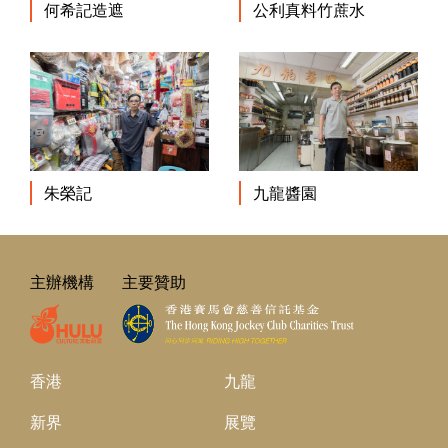
何希記造遮
公利真料竹蔗水
朱榮記
九龍醬園
主辦機構
主要贊助
香港
九龍
新界
展覽