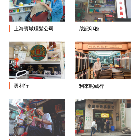
啟記印務
上海寶城理髮公司
勇利行
利來呢絨行