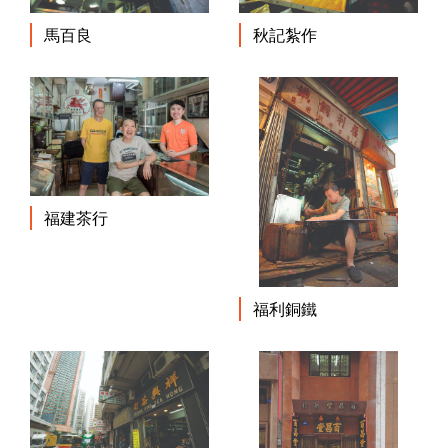
馬百良
秋記紮作
福建茶行
福利銅鐵