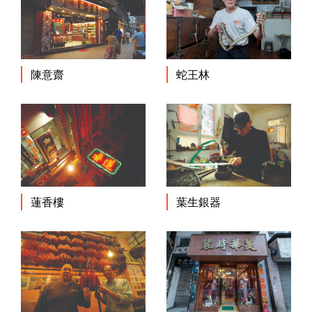
蛇王林
陳意齋
蓮香樓
葉生銀器