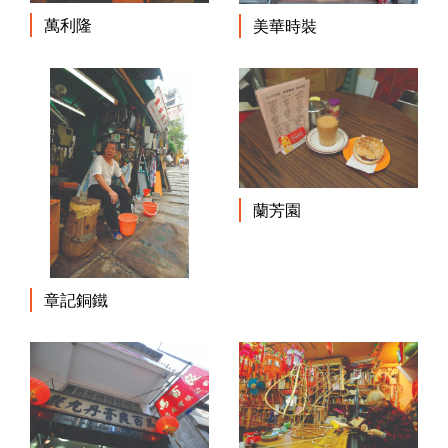
萬利隆
美華時裝
蘭芳園
章記銅鐵