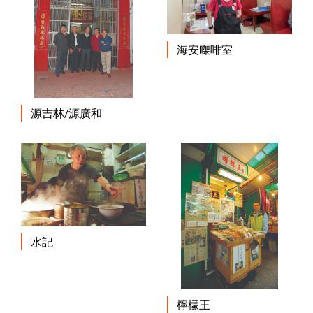
海安㗎啡室
源吉林/源廣和
水記
檸檬王