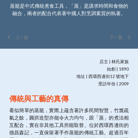
蒸籠是中式傳統煮食工具，「蒸」是講求時間和食物的
雖
融合，兩者的配合代表著中國人對烹調素質的執著。
尺
上一篇
下一篇
店主 | 林氏家族
始創 | 1890
地址 | 西環西邊街12 號地下
受訪年份 | 2009
傳統與工藝的真傳
看似簡單的蒸籠，實際上蘊含著許多民間智慧，竹篾疏
氣之餘，圓拱造型亦能令火力均勻，跟「蒸」的煮法相
互配合，實在非其他工具所能取替。位於西環西邊街的
德昌森記，一直保留著手作蒸籠的傳統工藝。超過百年