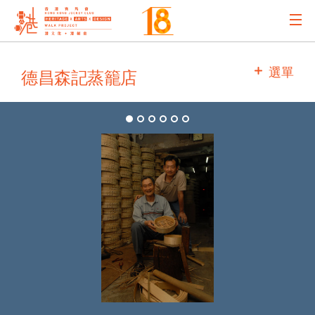
主辦機構
選單
德昌森記蒸籠店
主要贊助