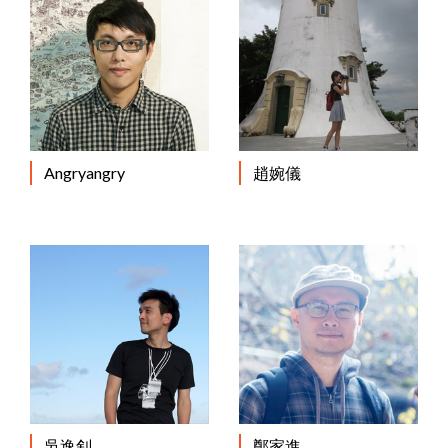
Angryangry
趙婉儀
吳逸釗
鄭家進