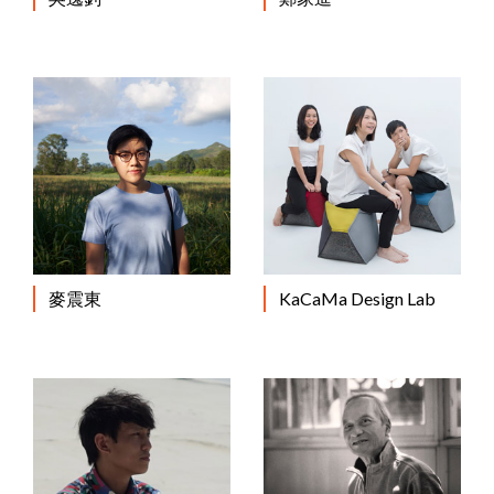
麥震東
KaCaMa Design Lab