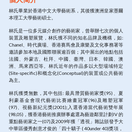
林氏畢業於香港中文大學藝術系，其後獲澳洲皇家墨爾
本理工大學藝術碩士。
林氏是一位多元媒介創作的藝術家，曾舉辦七次的個人
裝置及雕塑展覽，林氏獲不同的知名品牌及機構，如:
Chanel、時代廣場、香港賽馬會及康樂及文化事務署等
邀請參加本地及國際聯展逾百個；其中展出的地點包括
法國、外蒙古、杜拜、中國、臺灣、日本、韓國、澳
洲、馬來西亞等。林氏近年的作品多以大型場域特定
(Site-specific)和概念化(Conceptual)的裝置或公共藝術
為主。
林氏獲獎無數，其中包括: 最具潛質藝術家獎(95) 、夏
利豪基金會現代藝術比賽繪畫冠軍(96)及雕塑冠軍
(97)、視藝新紀元獎(2001);入選香港當代藝術雙年展
(98,05)，獲香港藝術推廣辦事處選為藝遊鄰里計劃IV 的
重點藝術家之一(07)及2009年獲「透視」雜誌頒發予大
中華區優秀創意才俊的「四十驕子 ( 40under 40)獎項，