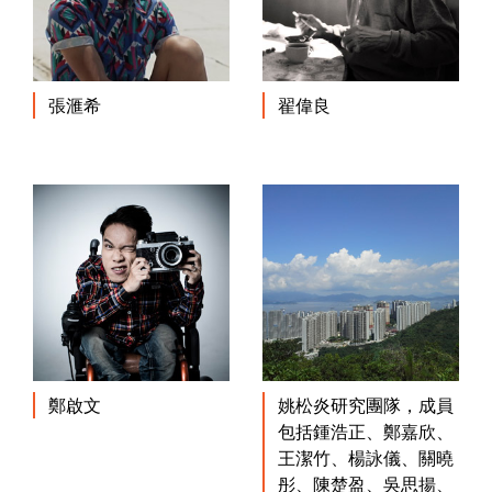
張滙希
翟偉良
鄭啟文
姚松炎研究團隊，成員
包括鍾浩正、鄭嘉欣、
王潔竹、楊詠儀、關曉
彤、陳楚盈、吳思揚、