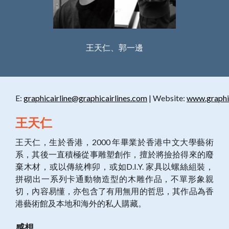
王天仁、郭一邊
E:
graphicairline@graphicairlines.com
| Website:
www.graphic
王天仁
王天仁，生於香港，2000 年畢業於香港中文大學藝術
系，其後一直積極從事雕塑創作，擅於將撿拾得來的廢
棄木材，或以傳統榫卯，或如D.I.Y. 家具以螺絲組裝，
拼砌出一系列卡通動物造型的木雕作品，不單形象親
切，內容易懂，亦包含了有用無用的哲思，其作品為香
港藝術館及本地和海外的私人購藏。
感想