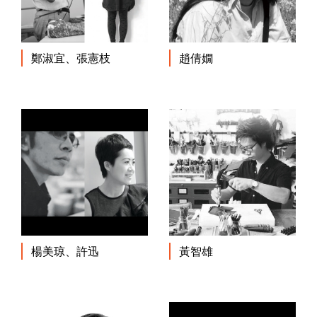
鄭淑宜、張憲枝
趙倩嫺
楊美琼、許迅
黃智雄