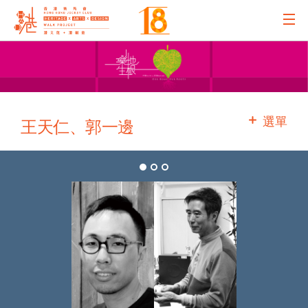
主辦機構
主要贊助
選單
王天仁、郭一邊