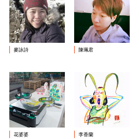
麥詠詩
陳珮君
花婆婆
李香蘭