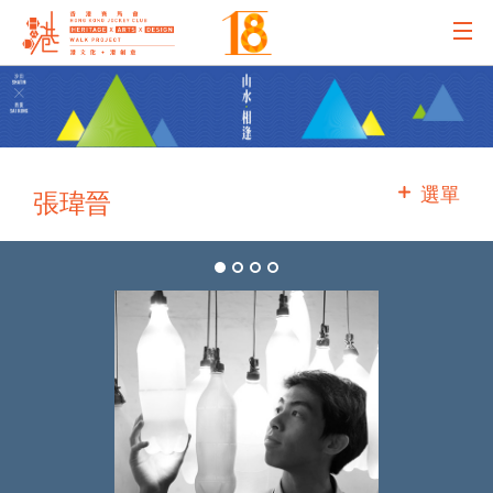
主辦機構
主要贊助
選單
張瑋晉