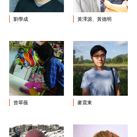
劉學成
黃澤源、黃德明
曾翠薇
麥震東