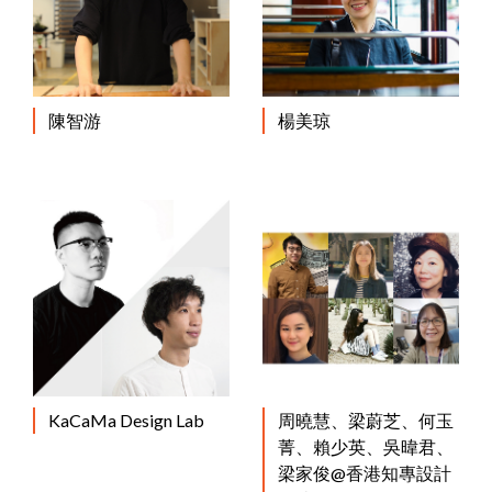
陳智游
楊美琼
KaCaMa Design Lab
周曉慧、梁蔚芝、何玉
菁、賴少英、吳暐君、
梁家俊@香港知專設計