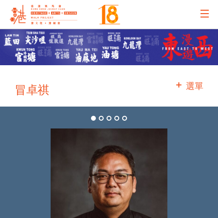
主辦機構
主要贊助
選單
冒卓祺