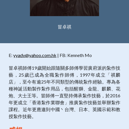
冒卓祺
E:
yyadv@yahoo.com.hk
| FB: Kenneth Mo
冒卓祺師傅19歲開始跟隨關多師傅學習廣府派的紮作技
藝，25歲已成為全職紮作師傅，1997年成立「祺麟
店」，至今有逾25年不同類型的傳統紮作經驗。專為各
種神誕活動製作紮作用品，包括醒獅、金龍、麒麟、花
炮、大士王等。冒師傅一直堅持傳承紮作技藝，於2016
年更成立「香港紮作業聯會」推廣紮作技藝並舉辦紮作
課程。近年更應邀到中國丶台灣、日本、英國示範和教
授紮作技藝。