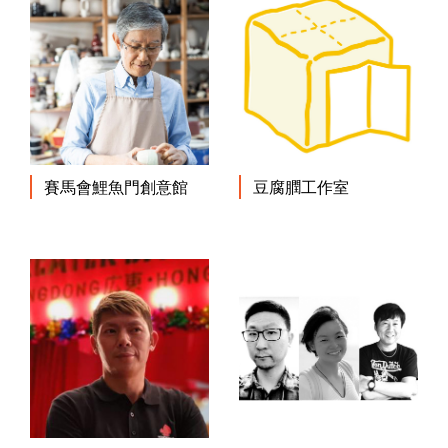
賽馬會鯉魚門創意館
豆腐膶工作室