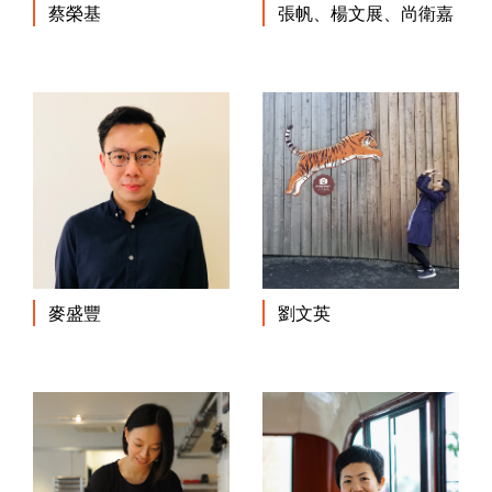
蔡榮基
張帆、楊文展、尚衛嘉
麥盛豐
劉文英