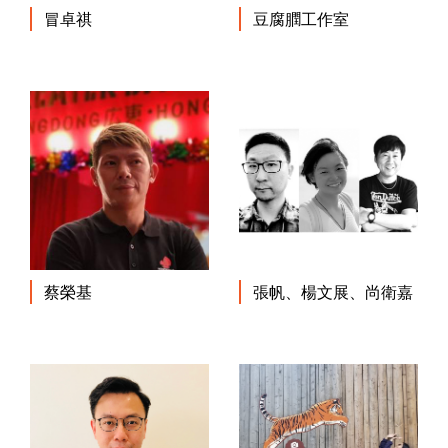
冒卓祺
豆腐膶工作室
蔡榮基
張帆、楊文展、尚衛嘉