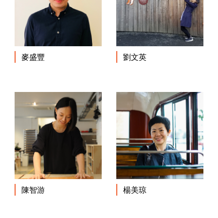
麥盛豐
劉文英
陳智游
楊美琼