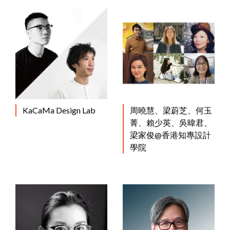
KaCaMa Design Lab
周曉慧、梁蔚芝、何玉
菁、賴少英、吳暐君、
梁家俊@香港知專設計
學院