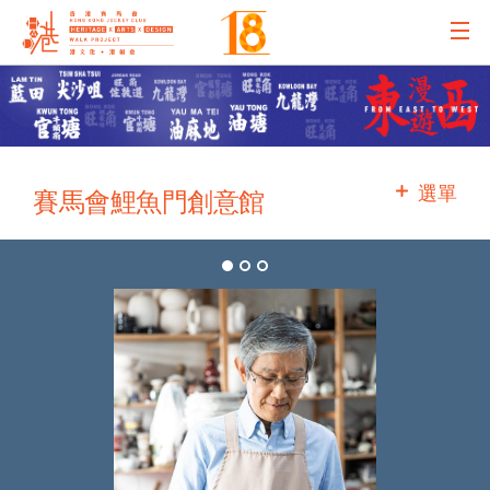
主辦機構
主要贊助
選單
賽馬會鯉魚門創意館