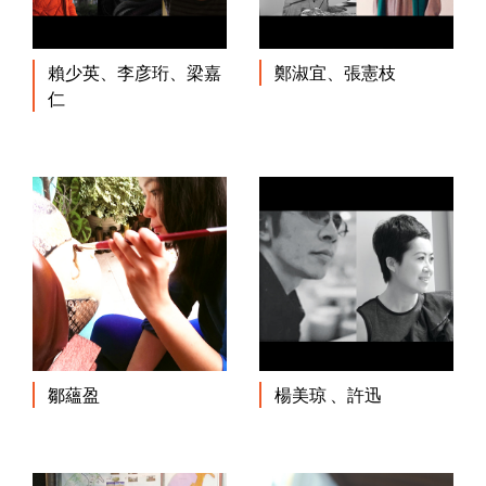
賴少英、李彦珩、梁嘉
鄭淑宜、張憲枝
仁
鄒蘊盈
楊美琼 、許迅