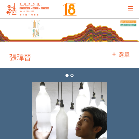
主辦機構
主要贊助
選單
張瑋晉