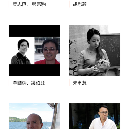
黃志恆、 鄭宗駒
胡思穎
李國樑、梁伯源
朱卓慧