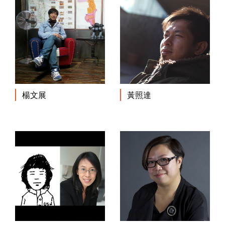
楊文展
黃照達