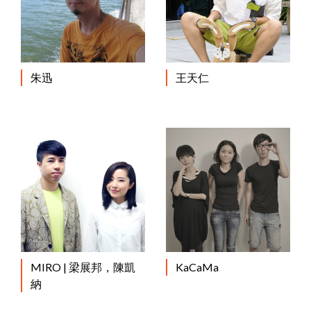
朱迅
王天仁
MIRO | 梁展邦，陳凱
KaCaMa
納