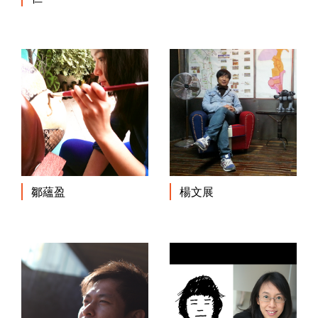
鄒蘊盈
楊文展