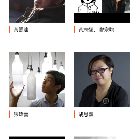
黃照達
黃志恆、 鄭宗駒
張瑋晉
胡思穎