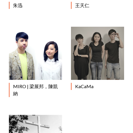
朱迅
王天仁
MIRO | 梁展邦，陳凱
KaCaMa
納