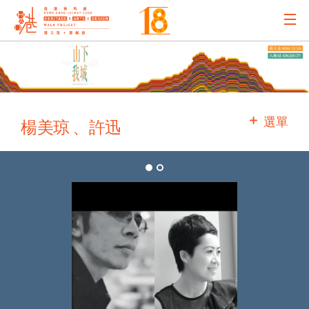
主辦機構
主要贊助
選單
楊美琼 、許迅