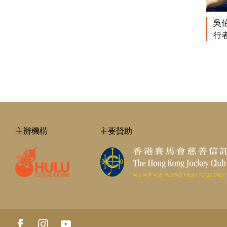
吳
行
主辦機構
主要贊助