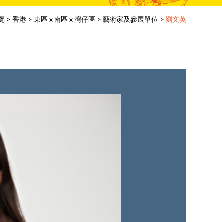
覽
>
香港
>
東區 x 南區 x 灣仔區
>
藝術家及參展單位
>
劉文英