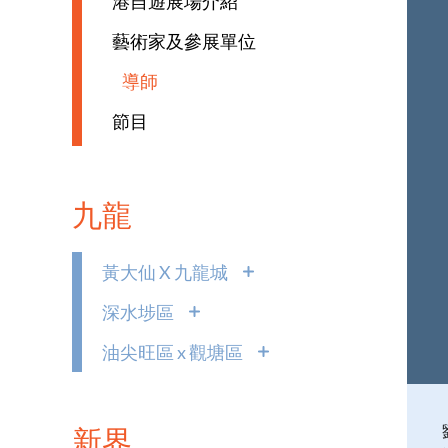
港自遊展場介紹
藝術家及參展單位
導師
節目
九龍
黃大仙 X 九龍城
深水埗區
油尖旺區 x 觀塘區
新界