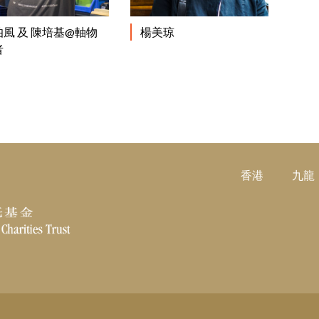
閱讀更多
閱讀更多
伯風 及 陳培基@軸物
楊美琼
者
香港
九龍