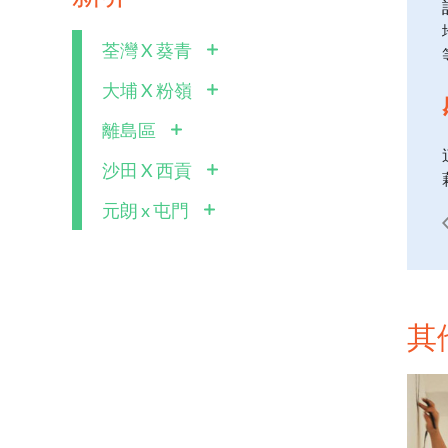
荃灣 X 葵青
大埔 X 粉嶺
離島區
沙田 X 西貢
元朗 x 屯門
其