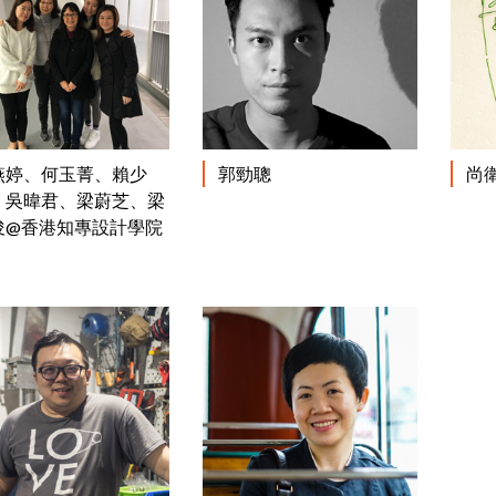
閱讀更多
閱讀更多
燕婷、何玉菁、賴少
郭勁聰
尚
、吳暐君、梁蔚芝、梁
俊@香港知專設計學院