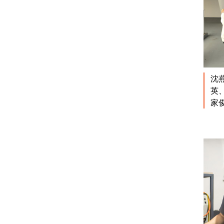
沈
英
家