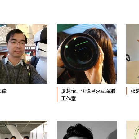
閱讀更多
閱讀更多
志偉
廖慧怡、伍偉昌@豆腐膶
張
工作室