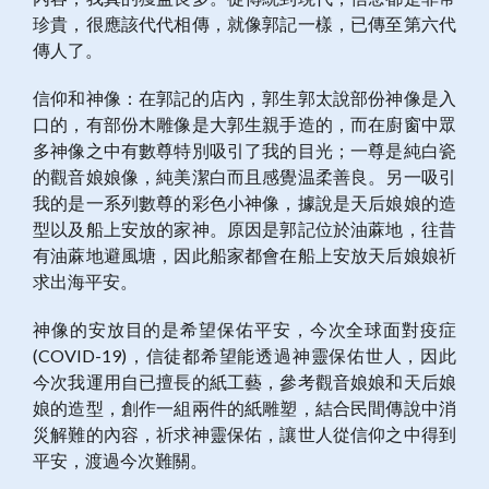
珍貴，很應該代代相傳，就像郭記一樣，已傳至第六代
傳人了。
信仰和神像：在郭記的店內，郭生郭太說部份神像是入
口的，有部份木雕像是大郭生親手造的，而在廚窗中眾
多神像之中有數尊特別吸引了我的目光；一尊是純白瓷
的觀音娘娘像，純美潔白而且感覺温柔善良。另一吸引
我的是一系列數尊的彩色小神像，據說是天后娘娘的造
型以及船上安放的家神。原因是郭記位於油蔴地，往昔
有油蔴地避風塘，因此船家都會在船上安放天后娘娘祈
求出海平安。
神像的安放目的是希望保佑平安，今次全球面對疫症
(COVID-19)，信徒都希望能透過神靈保佑世人，因此
今次我運用自已擅長的紙工藝，參考觀音娘娘和天后娘
娘的造型，創作一組兩件的紙雕塑，結合民間傳說中消
災解難的內容，祈求神靈保佑，讓世人從信仰之中得到
平安，渡過今次難關。