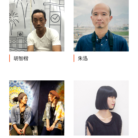
胡智楷
朱迅