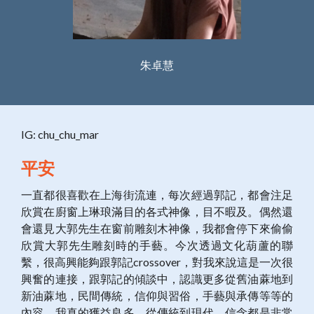
朱卓慧
IG: chu_chu_mar
平安
一直都很喜歡在上海街流連，每次經過郭記，都會注足
欣賞在廚窗上琳琅滿目的各式神像，目不暇及。偶然還
會還見大郭先生在窗前雕刻木神像，我都會停下來偷偷
欣賞大郭先生雕刻時的手藝。今次透過文化葫蘆的聯
繫，很高興能夠跟郭記crossover，對我來說這是一次很
興奮的連接，跟郭記的傾談中，認識更多從舊油蔴地到
新油蔴地，民間傳統，信仰與習俗，手藝與承傳等等的
內容，我真的獲益良多。從傳統到現代，信念都是非常