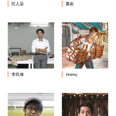
巨人染
蕭俞
李民偉
Jimmy