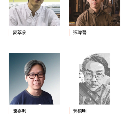
麥萃俊
張瑋晉
陳嘉興
黃德明